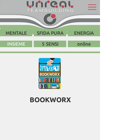
MENTALE
SFIDA PURA
ENERGIA
INSIEME
5 SENSI
online
BOOKWORX