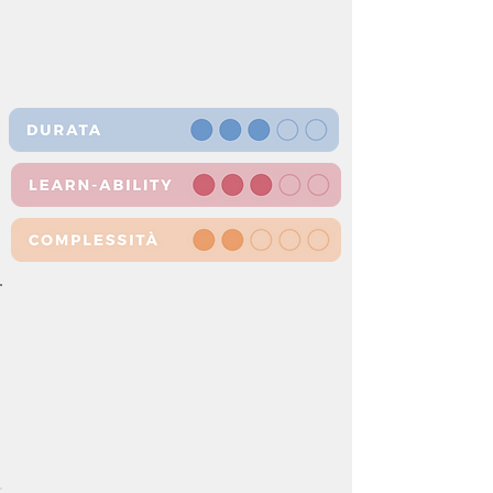
2 - 3 ore
indoor e outdoor
6 - illimitati
competitivo - collaborativo