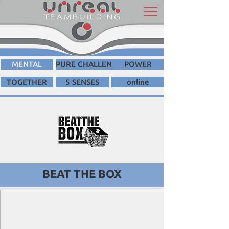
MENTAL
PURE CHALLENGE
POWER
TOGETHER
5 SENSES
online
BEAT THE BOX