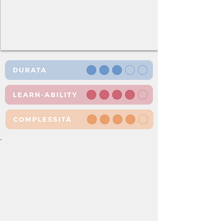
1,5 - 2,5 ore
Indoor
10 - illimitati
collaborativo - competitivo