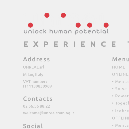
EXPERIENCE
Address
Men
UNREAL srl
HOME
ONLINE
Milan, Italy
• Menta
VAT number:
IT11139830969
• Solve
• Powe
Contacts
• Toget
02 56.56 88.22
• Icebr
welcome@unrealtraining.it
OFFLIN
Social
• Menta