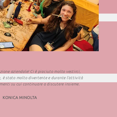
ione aziendale! Ci è piaciuto molto vestirci,
, è stato molto divertente e durante l'attività
menti su cui continuare a discutere insieme.
KONICA MINOLTA