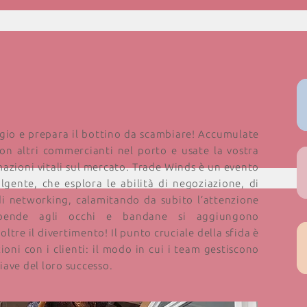
aggio e prepara il bottino da scambiare! Accumulate
con altri commercianti nel porto e usate la vostra
mazioni vitali sul mercato. Trade Winds è un evento
gente, che esplora le abilità di negoziazione, di
i networking, calamitando da subito l’attenzione
 bende agli occhi e bandane si aggiungono
oltre il divertimento! Il punto cruciale della sfida è
zioni con i clienti: il modo in cui i team gestiscono
ave del loro successo.