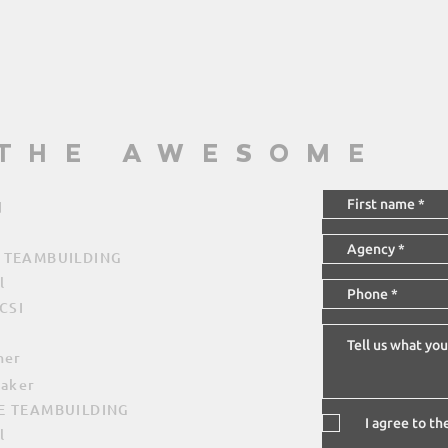
 THE AWESOME
u
 TEAMBUILDING
l
-CSI
r
her
eaker
E TEAMBUILDING
I agree to t
l