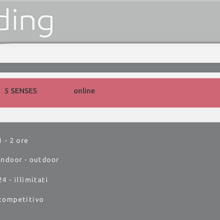
5 SENSES
online
1 - 2 ore
indoor - outdoor
24 - illimitati
competitivo