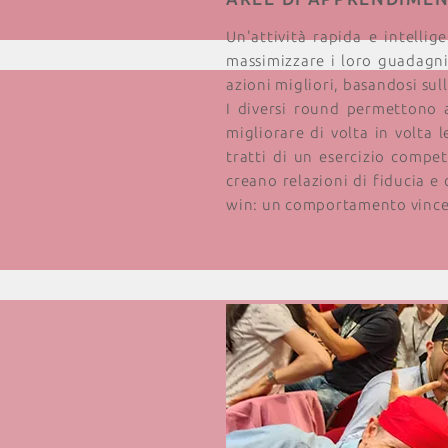
Un'attività rapida e intelli
massimizzare i loro guadagni
azioni migliori, basandosi sull
I diversi round permettono a
migliorare di volta in volta l
tratti di un esercizio compe
creano relazioni di fiducia e 
win: un comportamento vince