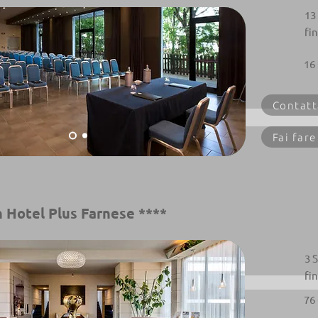
13
fi
16
Contatt
Fai fare
 Hotel Plus Farnese ****
3 
fi
76