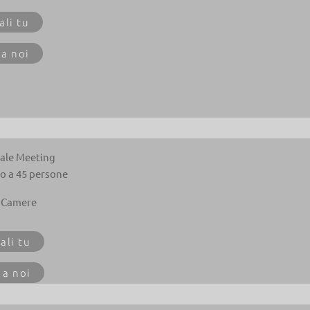
ali tu
 a noi
Sale Meeting
no a 45 persone
 Camere
ali tu
 a noi