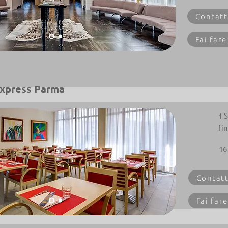
Contatt
Fai fare
Express Parma
1 
fi
16
Contatt
Fai fare