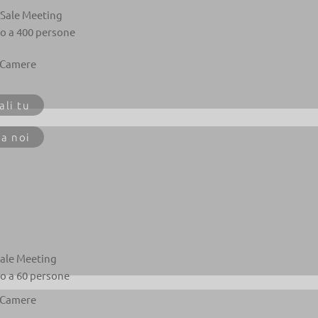
 Sale Meeting
no a 400 persone
 Camere
ali tu
 a noi
Sale Meeting
no a 60 persone
 Camere