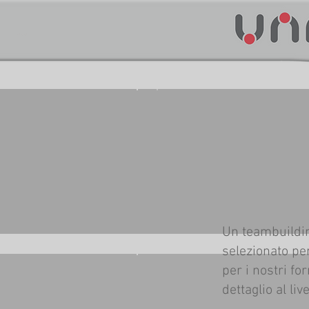
...
Un teambuildin
selezionato per
per i nostri fo
dettaglio al live