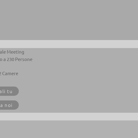
Sale Meeting
no a 230 Persone
2 Camere
ali tu
 a noi