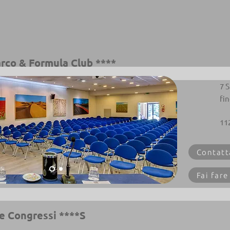
rco & Formula Club ****
7 
fi
11
Contatt
Fai fare
e Congressi ****S