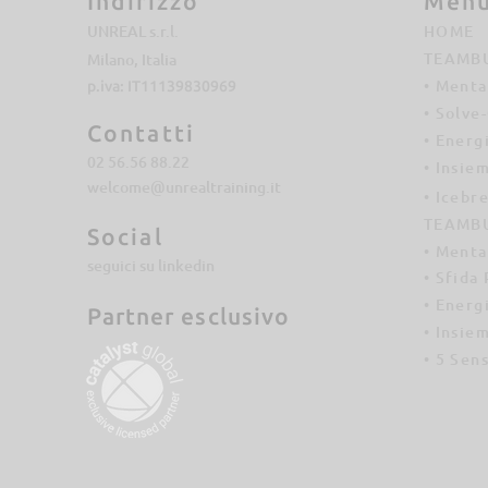
Indirizzo
Men
UNREAL s.r.l.
HOME
TEAMBU
Milano, Italia
• Menta
p.iva: IT11139830969
• Solve
Contatti
• Energ
02 56.56 88.22
• Insie
welcome@unrealtraining.it
• Icebr
TEAMBU
Social
• Menta
seguici su linkedin
• Sfida
• Energ
Partner
esclusivo
• Insie
• 5 Sens