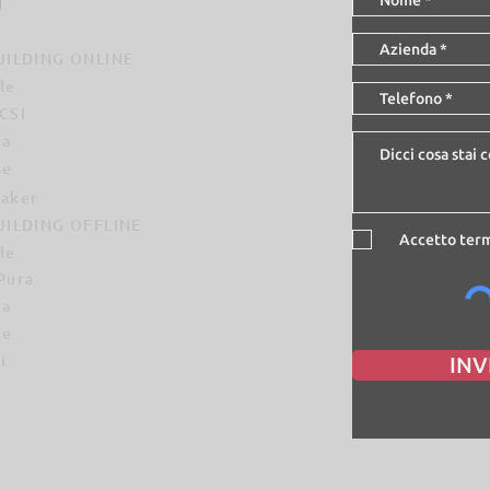
u
ILDING ONLINE
le
-CSI
ia
me
eaker
ILDING OFFLINE
Accetto term
le
 Pura
ia
me
i
INV